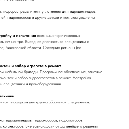
, гидрораспределители, уплотнения для гидроцилиндров,
лей, гидронасосов и другие детали и комплектующие на
тройку и испытания
всех вышеперечисленных
льном центре. Выездная диагностика спецтехники с
е, Московской области. Соседние регионы (по
онтаж и забор агрегата в ремонт
ом мобильной бригады. Программное обеспечение, опытные
емонтаж и забор гидроагрегатов в ремонт. Настройка
ой спецтехники и промоборудования.
техники
нной площадкой для крупногабаритной спецтехники.
а гидроцилиндров, гидронасосов, гидромоторов,
х коллекторов. Вне зависимости от дальнейшего решения