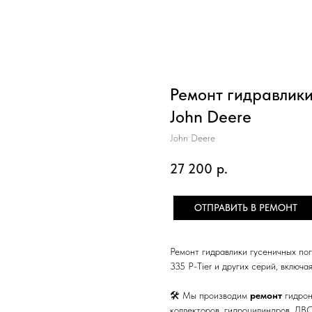
Ремонт гидравлики
John Deere
John Deere
27 200
р.
ОТПРАВИТЬ В РЕМОНТ
Ремонт гидравлики гусеничных погр
335 P-Tier и других серий, включа
🛠 Мы производим
ремонт
гидрон
коллекторов, гидроцилиндров. ДВС