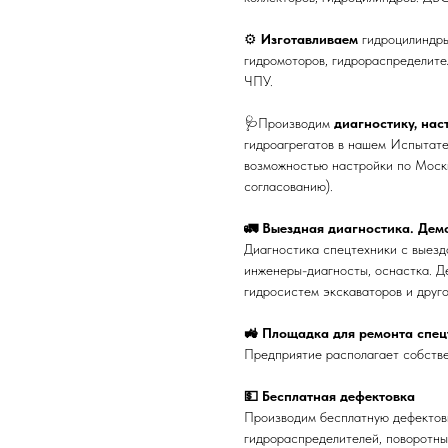
⚙
Изготавливаем
гидроцилиндры
гидромоторов, гидрораспределите
ЧПУ.
🩺Производим
диагностику, нас
гидроагрегатов в нашем Испытате
возможностью настройки по Москв
согласованию).
🚛 Выездная диагностика. Дем
Диагностика спецтехники с выезд
инженеры-диагносты, оснастка. Д
гидросистем экскаваторов и друг
🚜 Площадка для ремонта спец
Предприятие располагает собстве
💵 Бесплатная дефектовка
Производим бесплатную дефектовк
гидрораспределителей, поворотны