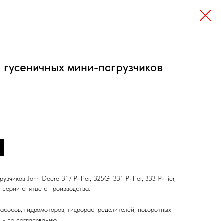
 гусеничных мини-погрузчиков
узчиков John Deere 317 P-Tier, 325G, 331 P-Tier, 333 P-Tier,
я серии снятые с производства.
асосов, гидромоторов, гидрораспределителей, поворотных
 - по согласованию.