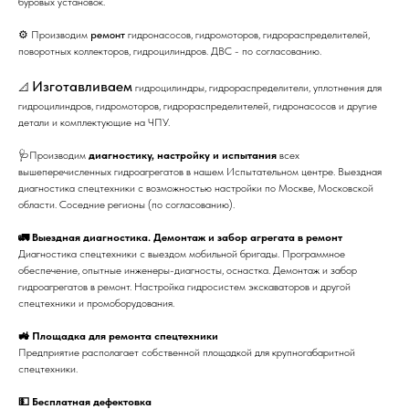
буровых установок.
⚙️ Производим
ремонт
гидронасосов, гидромоторов, гидрораспределителей,
поворотных коллекторов, гидроцилиндров. ДВС - по согласованию.
Изготавливаем
📐
гидроцилиндры, гидрораспределители, уплотнения для
гидроцилиндров, гидромоторов, гидрораспределителей, гидронасосов и другие
детали и комплектующие на ЧПУ.
🩺Производим
диагностику, настройку и испытания
всех
вышеперечисленных гидроагрегатов в нашем Испытательном центре. Выездная
диагностика спецтехники с возможностью настройки по Москве, Московской
области. Соседние регионы (по согласованию).
🚛 Выездная диагностика. Демонтаж и забор агрегата в ремонт
Диагностика спецтехники с выездом мобильной бригады. Программное
обеспечение, опытные инженеры-диагносты, оснастка. Демонтаж и забор
гидроагрегатов в ремонт. Настройка гидросистем экскаваторов и другой
спецтехники и промоборудования.
🚜 Площадка для ремонта спецтехники
Предприятие располагает собственной площадкой для крупногабаритной
спецтехники.
💵 Бесплатная дефектовка