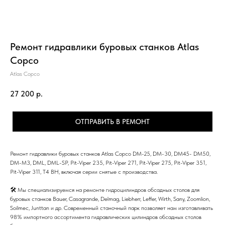
Ремонт гидравлики буровых станков Atlas
Copco
Atlas Copco
27 200
р.
ОТПРАВИТЬ В РЕМОНТ
Ремонт гидравлики буровых станков Atlas Copco DM-25, DM-30, DM45- DM50,
DM-M3, DML, DML-SP, Pit-Viper 235, Pit-Viper 271, Pit-Viper 275, Pit-Viper 351,
Pit-Viper 311, T4 BH, включая серии снятые с производства.
🛠 Мы специализируемся на ремонте гидроцилиндров обсадных столов для
буровых станков Bauer, Casagrande, Delmag, Liebherr, Leffer, Wirth, Sany, Zoomlion,
Soilmec, Junttan и др. Современный станочный парк позволяет нам изготавливать
98% импортного ассортимента гидравлических цилиндров обсадных столов