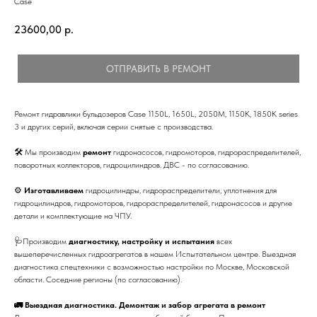
Case
23600,00
р.
ОТПРАВИТЬ В РЕМОНТ
Ремонт гидравлики бульдозеров Case 1150L, 1650L, 2050M, 1150K, 1850K series
3 и других серий, включая серии снятые с производства.
🛠 Мы производим
ремонт
гидронасосов, гидромоторов, гидрораспределителей,
поворотных коллекторов, гидроцилиндров. ДВС - по согласованию.
⚙
Изготавливаем
гидроцилиндры, гидрораспределители, уплотнения для
гидроцилиндров, гидромоторов, гидрораспределителей, гидронасосов и другие
детали и комплектующие на ЧПУ.
🩺Производим
диагностику, настройку и испытания
всех
вышеперечисленных гидроагрегатов в нашем Испытательном центре. Выездная
диагностика спецтехники с возможностью настройки по Москве, Московской
области. Соседние регионы (по согласованию).
🚛 Выездная диагностика. Демонтаж и забор агрегата в ремонт