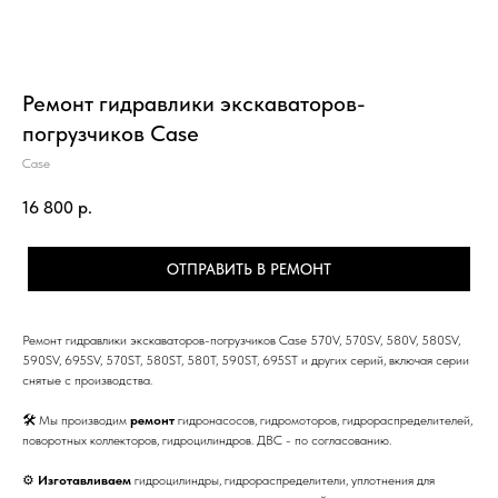
Ремонт гидравлики экскаваторов-
погрузчиков Case
Case
16 800
р.
ОТПРАВИТЬ В РЕМОНТ
Ремонт гидравлики экскаваторов-погрузчиков Case 570V, 570SV, 580V, 580SV,
590SV, 695SV, 570ST, 580ST, 580T, 590ST, 695ST и других серий, включая серии
снятые с производства.
🛠 Мы производим
ремонт
гидронасосов, гидромоторов, гидрораспределителей,
поворотных коллекторов, гидроцилиндров. ДВС - по согласованию.
⚙
Изготавливаем
гидроцилиндры, гидрораспределители, уплотнения для