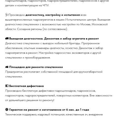
гидроцилиндров, гидромоторов, гидрораспределителей, гидронасосов и другие
детали и комплектующие на ЧПУ.
🩺Производим
диагностику, настройку и испытания
всех
вышеперечисленных гидроагрегатов в нашем Испытательном центре. Выездная
диагностика спецтехники с возможностью настройки по Москве, Московской
области. Соседние регионы (по согласованию).
🚛 Выездная диагностика. Демонтаж и забор агрегата в ремонт
Диагностика спецтехники с выездом мобильной бригады. Программное
обеспечение, опытные инженеры-диагносты, оснастка. Демонтаж и забор
гидроагрегатов в ремонт. Настройка гидросистем экскаваторов и другой
спецтехники и промоборудования.
🚜 Площадка для ремонта спецтехники
Предприятие располагает собственной площадкой для крупногабаритной
спецтехники.
💵 Бесплатная дефектовка
Производим бесплатную дефектовка гидроцилиндров, гидронасосов,
гидромоторов, гидрораспределителей, поворотных коллекторов. Вне зависимости
от дальнейшего решения по ремонту!
🛟 Гарантия на ремонт и изготовление от 6 мес. до 1 года
Техническая поддержка, кадровый потенциал, качественные зч, внедрение