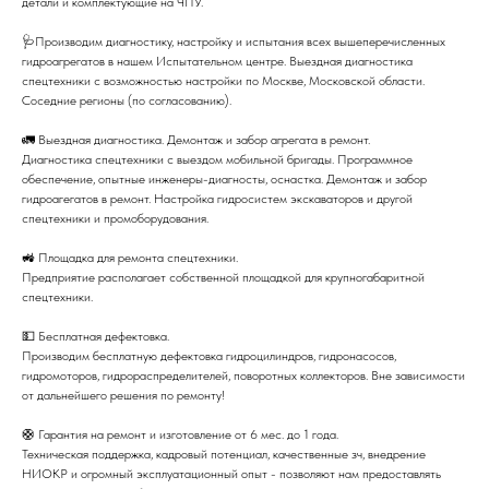
детали и комплектующие на ЧПУ.
🩺Производим диагностику, настройку и испытания всех вышеперечисленных
гидроагрегатов в нашем Испытательном центре. Выездная диагностика
спецтехники с возможностью настройки по Москве, Московской области.
Соседние регионы (по согласованию).
🚛 Выездная диагностика. Демонтаж и забор агрегата в ремонт.
Диагностика спецтехники с выездом мобильной бригады. Программное
обеспечение, опытные инженеры-диагносты, оснастка. Демонтаж и забор
гидроагегатов в ремонт. Настройка гидросистем экскаваторов и другой
спецтехники и промоборудования.
🚜 Площадка для ремонта спецтехники.
Предприятие располагает собственной площадкой для крупногабаритной
спецтехники.
💵 Бесплатная дефектовка.
Производим бесплатную дефектовка гидроцилиндров, гидронасосов,
гидромоторов, гидрораспределителей, поворотных коллекторов. Вне зависимости
от дальнейшего решения по ремонту!
🛟 Гарантия на ремонт и изготовление от 6 мес. до 1 года.
Техническая поддержка, кадровый потенциал, качественные зч, внедрение
НИОКР и огромный эксплуатационный опыт - позволяют нам предоставлять