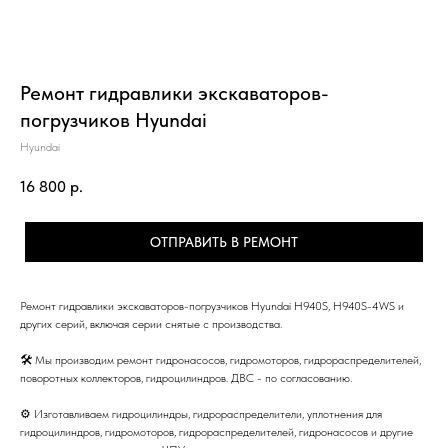
Ремонт гидравлики экскаваторов-
погрузчиков Hyundai
Hyundai
16 800
р.
ОТПРАВИТЬ В РЕМОНТ
Ремонт гидравлики экскаваторов-погрузчиков Hyundai H940S, H940S-4WS и
других серий, включая серии снятые с производства.
🛠 Мы производим ремонт гидронасосов, гидромоторов, гидрораспределителей,
поворотных коллекторов, гидроцилиндров. ДВС - по согласованию.
⚙ Изготавливаем гидроцилиндры, гидрораспределители, уплотнения для
гидроцилиндров, гидромоторов, гидрораспределителей, гидронасосов и другие