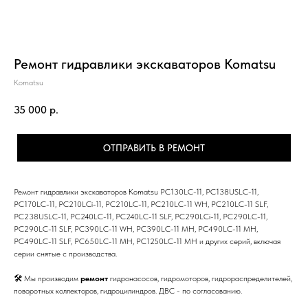
Ремонт гидравлики экскаваторов Komatsu
Komatsu
35 000
р.
ОТПРАВИТЬ В РЕМОНТ
Ремонт гидравлики экскаваторов Komatsu PC130LC-11, PC138USLC-11,
PC170LC-11, PC210LCi-11, PC210LC-11, PC210LC-11 WH, PC210LC-11 SLF,
PC238USLC-11, PC240LC-11, PC240LC-11 SLF, PC290LCi-11, PC290LC-11,
PC290LC-11 SLF, PC390LC-11 WH, PC390LC-11 MH, PC490LC-11 MH,
PC490LC-11 SLF, PC650LC-11 MH, PC1250LC-11 MH и других серий, включая
серии снятые с производства.
🛠 Мы производим
ремонт
гидронасосов, гидромоторов, гидрораспределителей,
поворотных коллекторов, гидроцилиндров. ДВС - по согласованию.