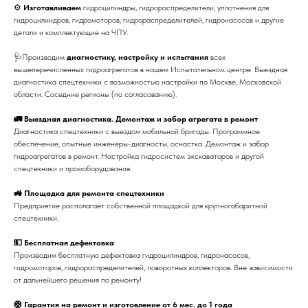
⚙
Изготавливаем
гидроцилиндры, гидрораспределители, уплотнения для
гидроцилиндров, гидромоторов, гидрораспределителей, гидронасосов и другие
детали и комплектующие на ЧПУ.
🩺Производим
диагностику, настройку и испытания
всех
вышеперечисленных гидроагрегатов в нашем Испытательном центре. Выездная
диагностика спецтехники с возможностью настройки по Москве, Московской
области. Соседние регионы (по согласованию).
🚛 Выездная диагностика. Демонтаж и забор агрегата в ремонт
Диагностика спецтехники с выездом мобильной бригады. Программное
обеспечение, опытные инженеры-диагносты, оснастка. Демонтаж и забор
гидроагрегатов в ремонт. Настройка гидросистем экскаваторов и другой
спецтехники и промоборудования.
🚜 Площадка для ремонта спецтехники
Предприятие располагает собственной площадкой для крупногабаритной
спецтехники.
💵 Бесплатная дефектовка
Производим бесплатную дефектовка гидроцилиндров, гидронасосов,
гидромоторов, гидрораспределителей, поворотных коллекторов. Вне зависимости
от дальнейшего решения по ремонту!
🛟 Гарантия на ремонт и изготовление от 6 мес. до 1 года