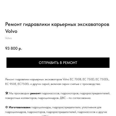
Ремонт гидравлики карьерных экскаваторов
Volvo
Volvo
93 800
р.
ОТПРАВИТЬ В РЕМОНТ
Ремонт гидравлики карьерных экскаваторов Volvo EC 700B, EC 750D, EC 750DL,
EC 950E, ЕС750EL и других серий, включая серии снятые с производства.
🛠 Мы производим
ремонт
гидронасосов, гидромоторов, гидрораспределителей,
поворотных коллекторов, гидроцилиндров. ДВС - по согласованию.
⚙
Изготавливаем
гидроцилиндры, гидрораспределители, уплотнения для
гидроцилиндров, гидромоторов, гидрораспределителей, гидронасосов и другие