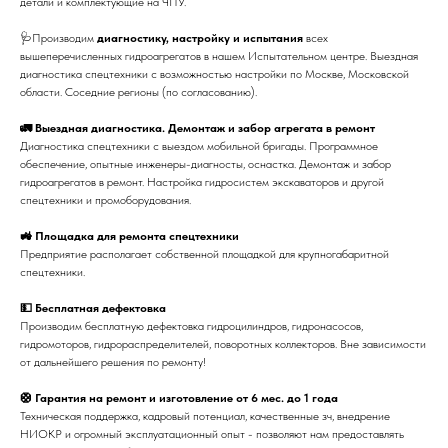
детали и комплектующие на ЧПУ.
🩺Производим
диагностику, настройку и испытания
всех
вышеперечисленных гидроагрегатов в нашем Испытательном центре. Выездная
диагностика спецтехники с возможностью настройки по Москве, Московской
области. Соседние регионы (по согласованию).
🚛 Выездная диагностика. Демонтаж и забор агрегата в ремонт
Диагностика спецтехники с выездом мобильной бригады. Программное
обеспечение, опытные инженеры-диагносты, оснастка. Демонтаж и забор
гидроагрегатов в ремонт. Настройка гидросистем экскаваторов и другой
спецтехники и промоборудования.
🚜 Площадка для ремонта спецтехники
Предприятие располагает собственной площадкой для крупногабаритной
спецтехники.
💵 Бесплатная дефектовка
Производим бесплатную дефектовка гидроцилиндров, гидронасосов,
гидромоторов, гидрораспределителей, поворотных коллекторов. Вне зависимости
от дальнейшего решения по ремонту!
🛟 Гарантия на ремонт и изготовление от 6 мес. до 1 года
Техническая поддержка, кадровый потенциал, качественные зч, внедрение
НИОКР и огромный эксплуатационный опыт - позволяют нам предоставлять