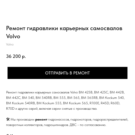
Ремонт гидравлики карьерных самосвалов
Volvo
Volvo
36 200
р.
ОТПРАВИТЬ В РЕМОНТ
Ремонт гидравлики карьерных самосвалов Volvo BM 425B, BM 425C, BM 442B,
BM 442C, BM 540, BM 540RB, BM 555, BM 565, BM 565RB, BM Kockum 540,
BM Kockum 540RB, BM Kockum 555, BM Kockum 565, R100E, R45D, R60D,
R70D и других серий, включая серии снятые с производства.
🛠 Мы производим
ремонт
гидронасосов, гидромоторов, гидрораспределителей,
поворотных коллекторов, гидроцилиндров. ДВС - по согласованию.