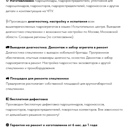
⚙
Изготавливаем
гидроцилиндры, гидрораспределители, уплотнения для
гидроцилиндров, гидромоторов, гидрораспределителей, гидронасосов и другие
детали и комплектующие на ЧПУ.
🩺Производим
диагностику, настройку и испытания
всех
вышеперечисленных гидроагрегатов в нашем Испытательном центре. Выездная
диагностика спецтехники с возможностью настройки по Москве, Московской
области. Соседние регионы (по согласованию).
🚛 Выездная диагностика. Демонтаж и забор агрегата в ремонт
Диагностика спецтехники с выездом мобильной бригады. Программное
обеспечение, опытные инженеры-диагносты, оснастка. Демонтаж и забор
гидроагрегатов в ремонт. Настройка гидросистем экскаваторов и другой
спецтехники и промоборудования.
🚜 Площадка для ремонта спецтехники
Предприятие располагает собственной площадкой для крупногабаритной
спецтехники.
💵 Бесплатная дефектовка
Производим бесплатную дефектовка гидроцилиндров, гидронасосов,
гидромоторов, гидрораспределителей, поворотных коллекторов. Вне зависимости
от дальнейшего решения по ремонту!
🛟 Гарантия на ремонт и изготовление от 6 мес. до 1 года