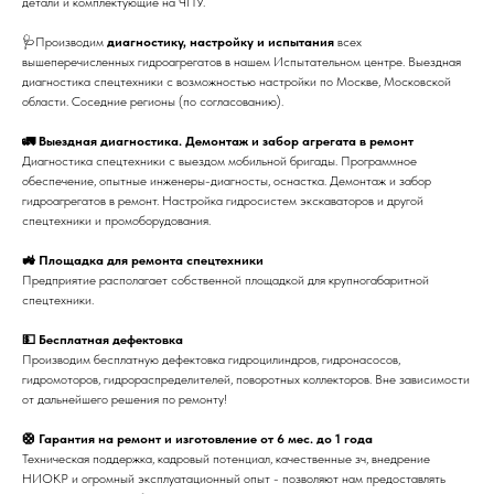
детали и комплектующие на ЧПУ.
🩺Производим
диагностику, настройку и испытания
всех
вышеперечисленных гидроагрегатов в нашем Испытательном центре. Выездная
диагностика спецтехники с возможностью настройки по Москве, Московской
области. Соседние регионы (по согласованию).
🚛 Выездная диагностика. Демонтаж и забор агрегата в ремонт
Диагностика спецтехники с выездом мобильной бригады. Программное
обеспечение, опытные инженеры-диагносты, оснастка. Демонтаж и забор
гидроагрегатов в ремонт. Настройка гидросистем экскаваторов и другой
спецтехники и промоборудования.
🚜 Площадка для ремонта спецтехники
Предприятие располагает собственной площадкой для крупногабаритной
спецтехники.
💵 Бесплатная дефектовка
Производим бесплатную дефектовка гидроцилиндров, гидронасосов,
гидромоторов, гидрораспределителей, поворотных коллекторов. Вне зависимости
от дальнейшего решения по ремонту!
🛟 Гарантия на ремонт и изготовление от 6 мес. до 1 года
Техническая поддержка, кадровый потенциал, качественные зч, внедрение
НИОКР и огромный эксплуатационный опыт - позволяют нам предоставлять