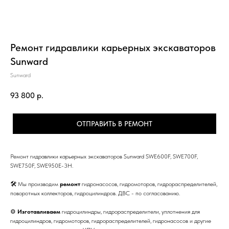
Ремонт гидравлики карьерных экскаваторов
Sunward
Sunward
93 800
р.
ОТПРАВИТЬ В РЕМОНТ
Ремонт гидравлики карьерных экскаваторов Sunward SWE600F, SWE700F,
SWE750F, SWE950E-3H.
🛠 Мы производим
ремонт
гидронасосов, гидромоторов, гидрораспределителей,
поворотных коллекторов, гидроцилиндров. ДВС - по согласованию.
⚙
Изготавливаем
гидроцилиндры, гидрораспределители, уплотнения для
гидроцилиндров, гидромоторов, гидрораспределителей, гидронасосов и другие