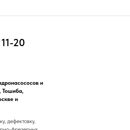
11-20
гидронасососов и
, Тошиба,
оскве и
у, дефектовку,
карно-фрезерных