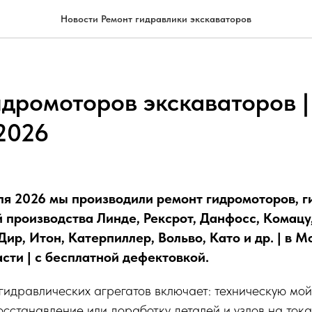
Новости Ремонт гидравлики экскаваторов
дромоторов экскаваторов | 
2026
аля 2026 мы производили ремонт гидромоторов, 
 производства Линде, Рексрот, Данфосс, Комацу
ир, Итон, Катерпиллер, Вольво, Като и др.
| в М
сти | с бесплатной дефектовкой.
идравлических агрегатов включает: техническую мойк
восстанавление или доработку деталей и узлов на то