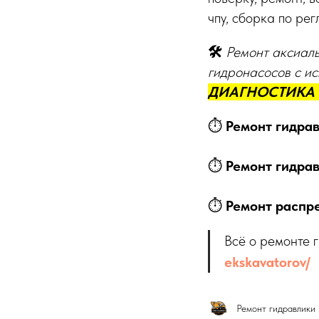
чпу, сборка по ре
🛠️
Ремонт аксиаль
гидронасосов с ис
ДИАГНОСТИКА 
⏱️
Ремонт гидравл
⏱️
Ремонт гидравл
⏱️
Ремонт распред
Всё о ремонте 
ekskavatorov/
Ремонт гидравлики