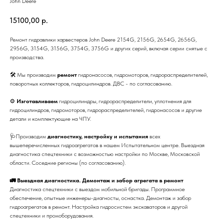
John Deere
15100,00
р.
Ремонт гидравлики харвестеров John Deere 2154G, 2156G, 2654G, 2656G,
2956G, 3154G, 3156G, 3754G, 3756G и других серий, включая серии снятые с
производства.
🛠 Мы производим
ремонт
гидронасосов, гидромоторов, гидрораспределителей,
поворотных коллекторов, гидроцилиндров. ДВС - по согласованию.
⚙
Изготавливаем
гидроцилиндры, гидрораспределители, уплотнения для
гидроцилиндров, гидромоторов, гидрораспределителей, гидронасосов и другие
детали и комплектующие на ЧПУ.
🩺Производим
диагностику, настройку и испытания
всех
вышеперечисленных гидроагрегатов в нашем Испытательном центре. Выездная
диагностика спецтехники с возможностью настройки по Москве, Московской
области. Соседние регионы (по согласованию).
🚛 Выездная диагностика. Демонтаж и забор агрегата в ремонт
Диагностика спецтехники с выездом мобильной бригады. Программное
обеспечение, опытные инженеры-диагносты, оснастка. Демонтаж и забор
гидроагрегатов в ремонт. Настройка гидросистем экскаваторов и другой
спецтехники и промоборудования.