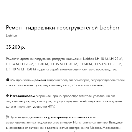
Ремонт гидравлики перегружателей Liebherr
Liebherr
35 200
р.
Ремонт гидравлики погрузочно-разгрузочных машин Liebherr LH 18 M, LH 22 M,
LH 24 M, LH 26 M, LH 30 M, LH 35 M, LH 40 M, LH 50 M, LH 60 M, LH 80 M,
LH 110 M, LH 150 M и других серий, включая серии снятые с производства.
🛠 Мы производим
ремонт
гидронасосов, гидромоторов, гидрораспределителей,
поворотных коллекторов, гидроцилиндров. ДВС - по согласованию.
⚙
Изготавливаем
гидроцилиндры, гидрораспределители, уплотнения для
гидроцилиндров, гидромоторов, гидрораспределителей, гидронасосов и другие
детали и комплектующие на ЧПУ.
🩺Производим
диагностику, настройку и испытания
всех
вышеперечисленных гидроагрегатов в нашем Испытательном центре. Выездная
диагностика спецтехники с возможностью настройки по Москве, Московской