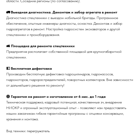
области. Соседние регионы (по согласованию).
🚛 Выездная диагностика. Демонтаж и забор агрегата в ремонт
Диагностика спецтехники с выездом мобильной бригады. Программное
обеспечение, опытные инженеры-диагносты, оснастка. Демонтаж и забор
гидроагрегатов в ремонт. Настройка гидросистем экскаваторов и другой
спецтехники и промоборудования.
🚜 Площадка для ремонта спецтехники
Предприятие располагает собственной площадкой для крупногабаритной
спецтехники.
💵 Бесплатная дефектовка
Производим бесплатную дефектовка гидроцилиндров, гидронасосов,
гидромоторов, гидрораспределителей, поворотных коллекторов. Вне зависимости
от дальнейшего решения по ремонту!
🛟 Гарантия на ремонт и изготовление от 6 мес. до 1 года
Техническая поддержка, кадровый потенциал, качественные зч, внедрение
НИОКР и огромный эксплуатационный опыт - позволяют нам предоставлять
нашим заказчикам гибкие гарантийные программы с опциями консервации,
хранения и монтажа.
Вид техники: перегружатель