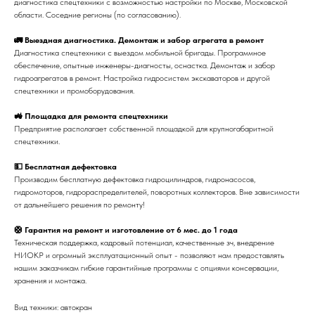
диагностика спецтехники с возможностью настройки по Москве, Московской
области. Соседние регионы (по согласованию).
🚛 Выездная диагностика. Демонтаж и забор агрегата в ремонт
Диагностика спецтехники с выездом мобильной бригады. Программное
обеспечение, опытные инженеры-диагносты, оснастка. Демонтаж и забор
гидроагрегатов в ремонт. Настройка гидросистем экскаваторов и другой
спецтехники и промоборудования.
🚜 Площадка для ремонта спецтехники
Предприятие располагает собственной площадкой для крупногабаритной
спецтехники.
💵 Бесплатная дефектовка
Производим бесплатную дефектовка гидроцилиндров, гидронасосов,
гидромоторов, гидрораспределителей, поворотных коллекторов. Вне зависимости
от дальнейшего решения по ремонту!
🛟 Гарантия на ремонт и изготовление от 6 мес. до 1 года
Техническая поддержка, кадровый потенциал, качественные зч, внедрение
НИОКР и огромный эксплуатационный опыт - позволяют нам предоставлять
нашим заказчикам гибкие гарантийные программы с опциями консервации,
хранения и монтажа.
Вид техники: автокран