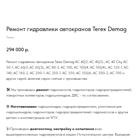
Ремонт гидравлики автокранов Terex Demag
Terex
294 000
р.
Ремонт гидравлики автокранов Terex Demag AC 40/2, AC 40/2L, AC 40 City, AC
50-1, AC 60/3, AC 60/3L, AC 80-2, AC 100, AC 100/4, AC 100/4L, AC 120-1, AC
140, AC 160-2, AC 200-1, AC 250-1, AC 350, AC 350/6, AC 500-2, AC 700 и
других серий, включая серии снятые с производства.
🛠 Мы производим
ремонт
гидронасосов, гидромоторов, гидрораспределителей,
поворотных коллекторов, гидроцилиндров. ДВС - по согласованию.
⚙
Изготавливаем
гидроцилиндры, гидрораспределители, уплотнения для
гидроцилиндров, гидромоторов, гидрораспределителей, гидронасосов и другие
детали и комплектующие на ЧПУ.
🩺Производим
диагностику, настройку и испытания
всех
вышеперечисленных гидроагрегатов в нашем Испытательном центре. Выездная