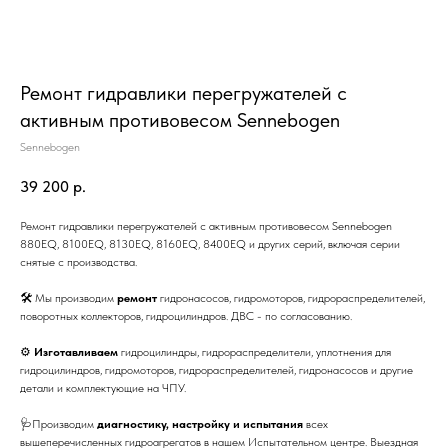
Ремонт гидравлики перегружателей с
активным противовесом Sennebogen
Sennebogen
39 200
р.
Ремонт гидравлики перегружателей с активным противовесом Sennebogen
880EQ, 8100EQ, 8130EQ, 8160EQ, 8400EQ и других серий, включая серии
снятые с производства.
🛠 Мы производим
ремонт
гидронасосов, гидромоторов, гидрораспределителей,
поворотных коллекторов, гидроцилиндров. ДВС - по согласованию.
⚙
Изготавливаем
гидроцилиндры, гидрораспределители, уплотнения для
гидроцилиндров, гидромоторов, гидрораспределителей, гидронасосов и другие
детали и комплектующие на ЧПУ.
🩺Производим
диагностику, настройку и испытания
всех
вышеперечисленных гидроагрегатов в нашем Испытательном центре. Выездная