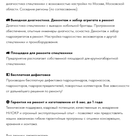
диагностика спецтехники с возможностью настройки по Москве, Московской
области. Соседние регионы (по согласованию).
🚛 Выездная диагностика. Демонтаж и забор агрегата в ремонт
Диагностика спецтехники с выездом мобильной бригады. Программное
обеспечение, опытные инженеры-диагносты, оснастка. Демонтаж и забор
гидроагрегатов в ремонт. Настройка гидросистем экскаваторов и другой
спецтехники и промоборудования.
🚜 Площадка для ремонта спецтехники
Предприятие располагает собственной площадкой для крупногабаритной
спецтехники.
💵 Бесплатная дефектовка
Производим бесплатную дефектовка гидроцилиндров, гидронасосов,
гидромоторов, гидрораспределителей, поворотных коллекторов. Вне зависимости
от дальнейшего решения по ремонту!
🛟 Гарантия на ремонт и изготовление от 6 мес. до 1 года
Техническая поддержка, кадровый потенциал, качественные зч, внедрение
НИОКР и огромный эксплуатационный опыт - позволяют нам предоставлять
нашим заказчикам гибкие гарантийные программы с опциями консервации,
хранения и монтажа.
Вид техники: перегружатель