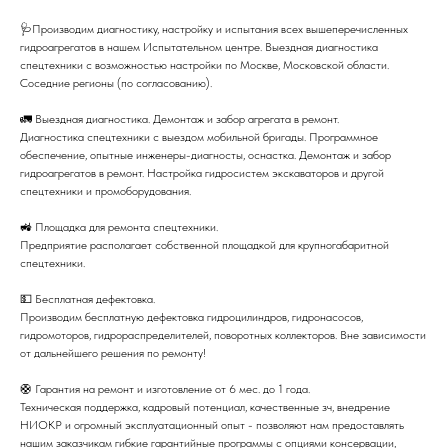
🩺Производим диагностику, настройку и испытания всех вышеперечисленных
гидроагрегатов в нашем Испытательном центре. Выездная диагностика
спецтехники с возможностью настройки по Москве, Московской области.
Соседние регионы (по согласованию).
🚛 Выездная диагностика. Демонтаж и забор агрегата в ремонт.
Диагностика спецтехники с выездом мобильной бригады. Программное
обеспечение, опытные инженеры-диагносты, оснастка. Демонтаж и забор
гидроагрегатов в ремонт. Настройка гидросистем экскаваторов и другой
спецтехники и промоборудования.
🚜 Площадка для ремонта спецтехники.
Предприятие располагает собственной площадкой для крупногабаритной
спецтехники.
💵 Бесплатная дефектовка.
Производим бесплатную дефектовка гидроцилиндров, гидронасосов,
гидромоторов, гидрораспределителей, поворотных коллекторов. Вне зависимости
от дальнейшего решения по ремонту!
🛟 Гарантия на ремонт и изготовление от 6 мес. до 1 года.
Техническая поддержка, кадровый потенциал, качественные зч, внедрение
НИОКР и огромный эксплуатационный опыт - позволяют нам предоставлять
нашим заказчикам гибкие гарантийные программы с опциями консервации,