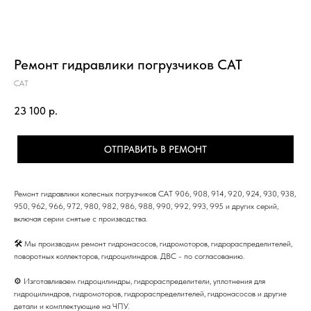
Ремонт гидравлики погрузчиков CAT
CAT
23 100
р.
ОТПРАВИТЬ В РЕМОНТ
Ремонт гидравлики колесных погрузчиков CAT 906, 908, 914, 920, 924, 930, 938,
950, 962, 966, 972, 980, 982, 986, 988, 990, 992, 993, 995 и других серий,
включая серии снятые с производства.
🛠 Мы производим ремонт гидронасосов, гидромоторов, гидрораспределителей,
поворотных коллекторов, гидроцилиндров. ДВС - по согласованию.
⚙ Изготавливаем гидроцилиндры, гидрораспределители, уплотнения для
гидроцилиндров, гидромоторов, гидрораспределителей, гидронасосов и другие
детали и комплектующие на ЧПУ.