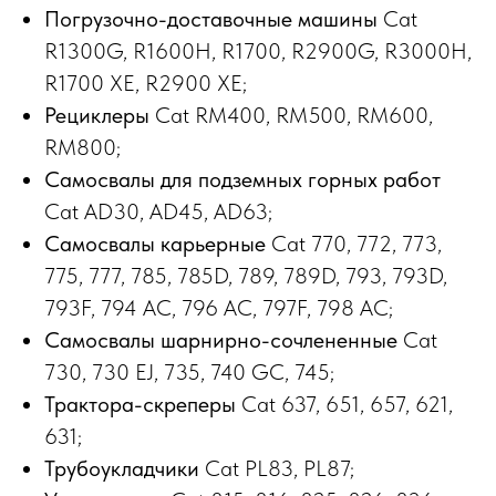
Погрузочно-доставочные машины
Cat
R1300G, R1600H, R1700, R2900G, R3000H,
R1700 XE, R2900 XE;
Рециклеры
Cat RM400, RM500, RM600,
RM800;
Самосвалы для подземных горных работ
Cat AD30, AD45, AD63;
Самосвалы карьерные
Cat 770, 772, 773,
775, 777, 785, 785D, 789, 789D, 793, 793D,
793F, 794 AC, 796 AC, 797F, 798 AC;
Самосвалы шарнирно-сочлененные
Cat
730, 730 EJ, 735, 740 GC, 745;
Трактора-скреперы
Cat 637, 651, 657, 621,
631;
Трубоукладчики
Cat PL83, PL87;