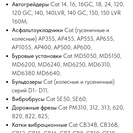
Автогрейдеры
Cat 14, 16, 16GC, 18, 24, 120,
120 GC, 140, 140LVR, 140 GC, 150, 150 LVR
160M;
Асфальтоукладчики
Cat (гусеничные и
колесные) AP355, AP455, AP555, AP655,
AP1055, AP400, AP500, AP600;
Буровые установки
Cat MD5050, MD5150,
MD6200, MD6240, MD6250, MD6310,
MD6380 MD6640;
Бульдозеры
Cat (колесные и гусеничные)
серий D1- D11;
Вибробрусы
Cat SE50, SE60;
Дорожные фрезы
Cat PM310, 312, 313, 620,
820, 822, 825;
Катки
вибрационные
Cat CB34B, CB36B,