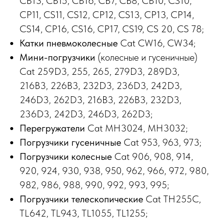
CB13, CB15, CB16, CB7, CB8, CB10, CS10,
CP11, CS11, CS12, CP12, CS13, CP13, CP14,
CS14, CP16, CS16, CP17, CS19, CS 20, CS 78;
Катки пневмоколесные
Cat CW16, CW34;
Мини-погрузчики
(колесные и гусеничные)
Cat 259D3, 255, 265, 279D3, 289D3,
216B3, 226B3, 232D3, 236D3, 242D3,
246D3, 262D3, 216B3, 226B3, 232D3,
236D3, 242D3, 246D3, 262D3;
Перегружатели
Cat MH3024, MH3032;
Погрузчики гусеничные
Cat 953, 963, 973;
Погрузчики колесные
Cat 906, 908, 914,
920, 924, 930, 938, 950, 962, 966, 972, 980,
982, 986, 988, 990, 992, 993, 995;
Погрузчики телескопические
Cat TH255C,
TL642, TL943, TL1055, TL1255;