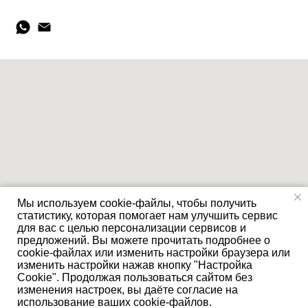
Мы используем cookie-файлы, чтобы получить
статистику, которая помогает нам улучшить сервис
для вас с целью персонализации сервисов и
предложений. Вы можете прочитать подробнее о
cookie-файлах или изменить настройки браузера или
изменить настройки нажав кнопку "Настройка
Cookie". Продолжая пользоваться сайтом без
©
«Ремонт экскаваторов» – Ремонт и обслуживание спецтехники,
изменения настроек, вы даёте согласие на
2025. Политика обработки персональных данных.
использование ваших cookie-файлов.
меню
ремонт
звонок
изготовление
диагностика